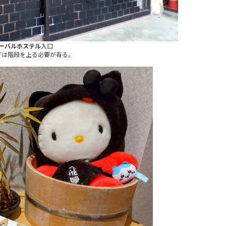
ーバルホステル
入口
ずは階段を上る必要が有る。