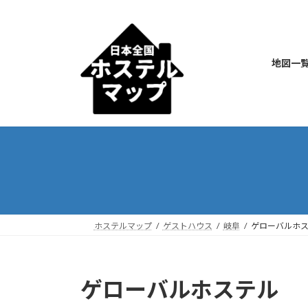
コ
ナ
ン
ビ
テ
ゲ
ン
ー
地図一
ツ
シ
へ
ョ
ス
ン
キ
に
ッ
移
プ
動
ホステルマップ
ゲストハウス
岐阜
ゲローバルホ
ゲローバルホステル