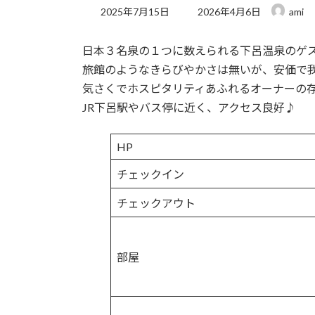
最
2025年7月15日
2026年4月6日
ami
終
更
日本３名泉の１つに数えられる下呂温泉のゲ
新
日
旅館のようなきらびやかさは無いが、安価で
時
気さくでホスピタリティあふれるオーナーの
:
JR下呂駅やバス停に近く、アクセス良好♪
HP
チェックイン
チェックアウト
部屋