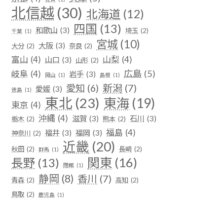
北信越
(30)
北海道
(12)
四国
(13)
和歌山
(3)
埼玉
(2)
千葉
(1)
宮城
(10)
大阪
(3)
大分
(2)
奈良
(2)
富山
(4)
山梨
(4)
山口
(3)
山形
(2)
広島
(5)
岐阜
(4)
岩手
(3)
岡山
(1)
島根
(1)
新潟
(7)
愛知
(6)
愛媛
(3)
徳島
(1)
東北
(23)
東海
(19)
東京
(4)
沖縄
(4)
滋賀
(3)
石川
(3)
栃木
(2)
熊本
(2)
福島
(4)
福井
(3)
福岡
(3)
神奈川
(2)
近畿
(20)
秋田
(2)
長崎
(2)
群馬
(1)
関東
(16)
長野
(13)
閉館
(1)
静岡
(8)
香川
(7)
青森
(2)
高知
(2)
鳥取
(2)
鹿児島
(1)