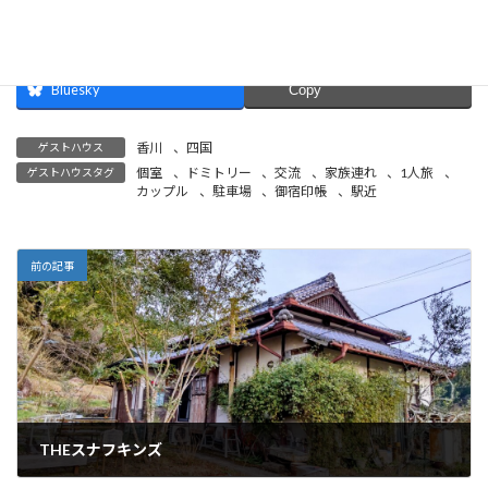
Bluesky
Copy
香川
、
四国
ゲストハウス
個室
、
ドミトリー
、
交流
、
家族連れ
、
1人旅
、
ゲストハウスタグ
カップル
、
駐車場
、
御宿印帳
、
駅近
前の記事
THEスナフキンズ
2025年1月6日