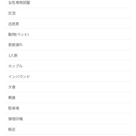
女性専用部屋
交流
古民家
動物(ペット)
家族連れ
1人旅
カップル
インバウンド
夕食
朝食
駐車場
御宿印帳
駅近