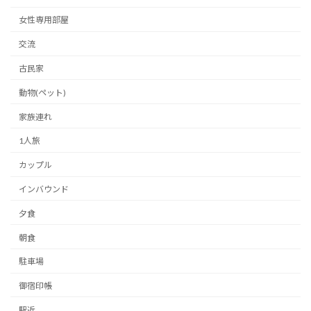
女性専用部屋
交流
古民家
動物(ペット)
家族連れ
1人旅
カップル
インバウンド
夕食
朝食
駐車場
御宿印帳
駅近