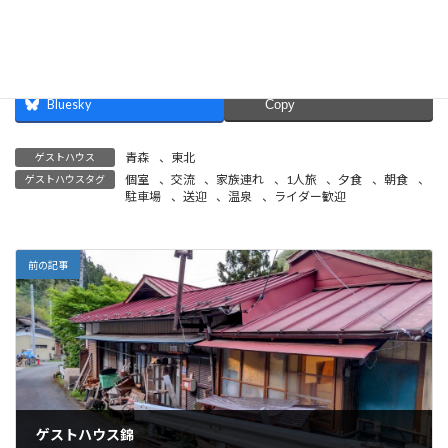
Bluesky
Copy
青森
、
東北
ゲストハウス
個室
、
交流
、
家族連れ
、
1人旅
、
夕食
、
朝食
、
ゲストハウスタグ
駐車場
、
送迎
、
温泉
、
ライダー歓迎
前の記事
ゲストハウス錦