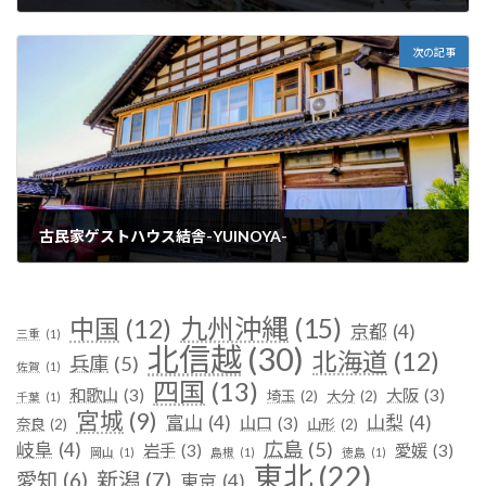
2025年1月6日
次の記事
古民家ゲストハウス結舎-YUINOYA-
2025年1月7日
九州沖縄
(15)
中国
(12)
京都
(4)
三重
(1)
北信越
(30)
北海道
(12)
兵庫
(5)
佐賀
(1)
四国
(13)
和歌山
(3)
大阪
(3)
埼玉
(2)
大分
(2)
千葉
(1)
宮城
(9)
富山
(4)
山梨
(4)
山口
(3)
奈良
(2)
山形
(2)
広島
(5)
岐阜
(4)
岩手
(3)
愛媛
(3)
岡山
(1)
島根
(1)
徳島
(1)
東北
(22)
新潟
(7)
愛知
(6)
東京
(4)