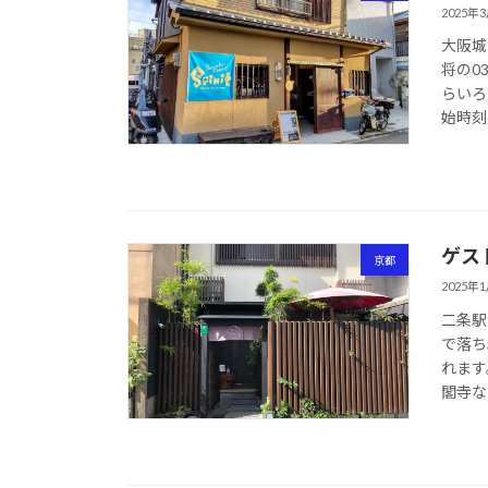
2025年
大阪城
将の0
らいろ
始時刻（
ゲス
京都
2025年
二条駅
で落ち
れます
閣寺な