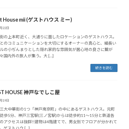
t House mii (ゲストハウス ミー)
9月22日
街の上本町近く、大通りに面したロケーションのゲストハウス。
とのコミュニケーションを大切にするオーナーの真心と、細長い
ルの小ぢんまりとした隠れ家的な雰囲気が居心地の良さに繋が
々国内外の旅人が集う。大 […]
続きを読む
ST HOUSE 神戸なでしこ屋
4月19日
三大中華街の1つ「神戸南京町」の中にあるゲストハウス。元町
徒歩5分、神戸三宮駅(三ノ宮駅)からは徒歩約11～15分と鉄道各
のアクセスは抜群!!建物は4階建てで、男女別でフロアが分かれて
。ゲストハウ […]