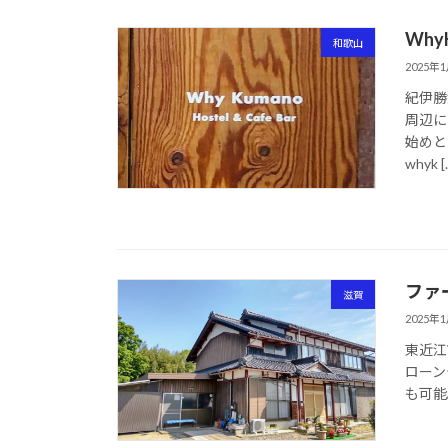
WhyK
和歌山
2025年
紀伊勝
周辺に
始めと
whyk [
ファ
滋賀
2025年
東近江
ローン
も可能。 H