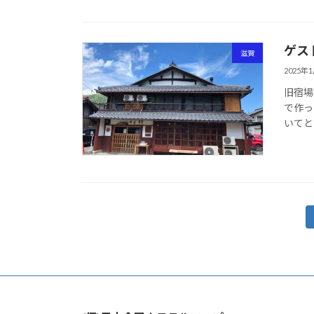
ゲス
滋賀
2025年
旧宿場
で作っ
いてとて
投
稿
の
ペ