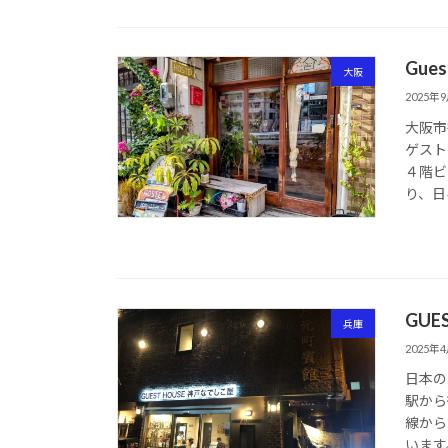
Gues
大阪
2025年
大阪市
ゲスト
４階ビ
り、日
GUE
兵庫
2025年
日本の
駅から
線から
います