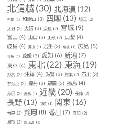
北信越
(30)
北海道
(12)
四国
(13)
和歌山
(3)
埼玉
(2)
千葉
(1)
宮城
(9)
大阪
(3)
大分
(2)
奈良
(2)
富山
(4)
山梨
(4)
山口
(3)
山形
(2)
広島
(5)
岐阜
(4)
岩手
(3)
岡山
(1)
島根
(1)
新潟
(7)
愛知
(6)
愛媛
(3)
徳島
(1)
東北
(22)
東海
(19)
東京
(4)
沖縄
(4)
滋賀
(3)
石川
(3)
栃木
(2)
熊本
(2)
福島
(4)
福井
(3)
福岡
(3)
神奈川
(2)
近畿
(20)
秋田
(2)
長崎
(2)
群馬
(1)
関東
(16)
長野
(13)
閉館
(1)
静岡
(8)
香川
(7)
青森
(2)
高知
(2)
鳥取
(2)
鹿児島
(1)