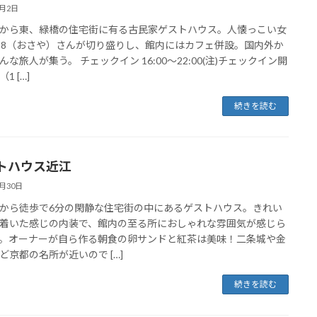
3月2日
から東、緑橋の住宅街に有る古民家ゲストハウス。人懐っこい女
38（おさや）さんが切り盛りし、館内にはカフェ併設。国内外か
んな旅人が集う。 チェックイン 16:00～22:00(注)チェックイン開
1 […]
続きを読む
トハウス近江
1月30日
から徒歩で6分の閑静な住宅街の中にあるゲストハウス。きれい
着いた感じの内装で、館内の至る所におしゃれな雰囲気が感じら
。オーナーが自ら作る朝食の卵サンドと紅茶は美味！二条城や金
ど京都の名所が近いので […]
続きを読む