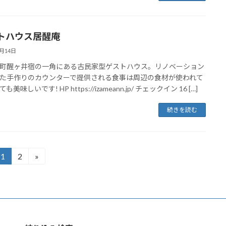
トハウス居醒庵
1月14日
町醒ヶ井宿の一角にある古民家型ゲストハウス。リノベーション
た手作りのカウンターで提供される食事は周辺の食材が使われて
も美味しいです! HP https://izameann.jp/ チェックイン 16 […]
続きを読む
1
2
»
固
固
定
定
ペ
ペ
ー
ー
ジ
ジ