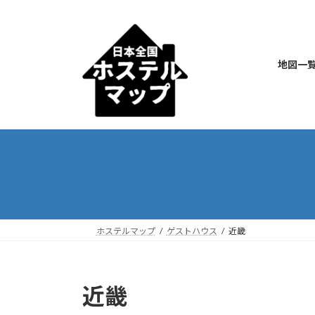
コ
ナ
ン
ビ
テ
ゲ
ン
ー
地図一
ツ
シ
へ
ョ
ス
ン
キ
に
ッ
移
プ
動
ホステルマップ
ゲストハウス
近畿
近畿