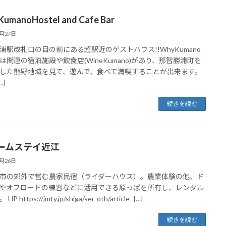
umanoHostel and Cafe Bar
1月27日
浦駅改札口の目の前にある超駅近のゲストハウス!!WhyKumano
は関連の宿泊施設や飲食店(WineKumano)があり、那智勝浦町を
した熊野地域を見て、遊んで、食べて満喫することが出来ます。
…]
続きを読む
ームステイ近江
1月26日
市の郊外で営む農家民宿（ライダーハウス）。農業体験の他、ド
やオフロードの練習などに活用できる原っぱを所有し、レンタル
P https://jmty.jp/shiga/ser-oth/article- […]
続きを読む