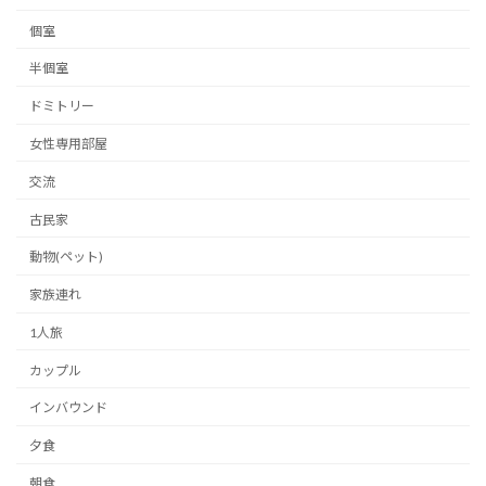
個室
半個室
ドミトリー
女性専用部屋
交流
古民家
動物(ペット)
家族連れ
1人旅
カップル
インバウンド
夕食
朝食