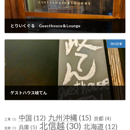
とりいくぐる Guesthouse＆Lounge
2025年1月23日
次の記事
ゲストハウス岐てん
2025年1月24日
九州沖縄
(15)
中国
(12)
京都
(4)
三重
(1)
北信越
(30)
北海道
(12)
兵庫
(5)
佐賀
(1)