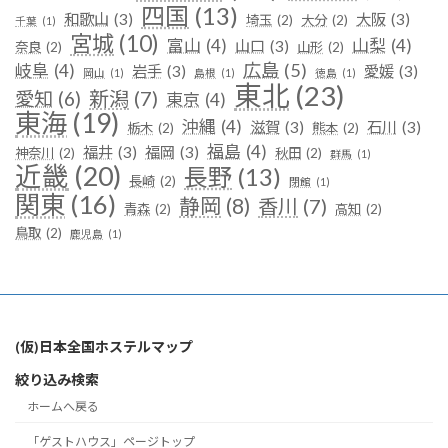
四国
(13)
和歌山
(3)
大阪
(3)
埼玉
(2)
大分
(2)
千葉
(1)
宮城
(10)
富山
(4)
山梨
(4)
山口
(3)
奈良
(2)
山形
(2)
広島
(5)
岐阜
(4)
岩手
(3)
愛媛
(3)
岡山
(1)
島根
(1)
徳島
(1)
東北
(23)
新潟
(7)
愛知
(6)
東京
(4)
東海
(19)
沖縄
(4)
滋賀
(3)
石川
(3)
栃木
(2)
熊本
(2)
福島
(4)
福井
(3)
福岡
(3)
神奈川
(2)
秋田
(2)
群馬
(1)
近畿
(20)
長野
(13)
長崎
(2)
閉館
(1)
関東
(16)
静岡
(8)
香川
(7)
青森
(2)
高知
(2)
鳥取
(2)
鹿児島
(1)
(仮)日本全国ホステルマップ
絞り込み検索
ホームへ戻る
「ゲストハウス」ページトップ