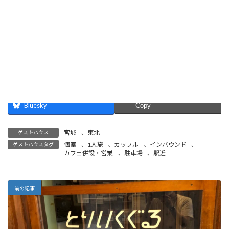
Bluesky
Copy
宮城
、
東北
ゲストハウス
個室
、
1人旅
、
カップル
、
インバウンド
、
ゲストハウスタグ
カフェ併設・営業
、
駐車場
、
駅近
前の記事