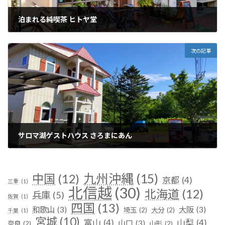
泊まれる純喫茶 ヒトヤ堂
2025年1月27日
次の記事
サロマ湖ゲストハウス さろまにあん
2025年1月28日
九州沖縄
(15)
中国
(12)
京都
(4)
三重
(1)
北信越
(30)
北海道
(12)
兵庫
(5)
佐賀
(1)
四国
(13)
和歌山
(3)
大阪
(3)
埼玉
(2)
大分
(2)
千葉
(1)
宮城
(10)
富山
(4)
山梨
(4)
山口
(3)
奈良
(2)
山形
(2)