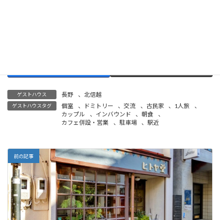
Bluesky
Copy
長野
、
北信越
ゲストハウス
個室
、
ドミトリー
、
交流
、
古民家
、
1人旅
、
ゲストハウスタグ
カップル
、
インバウンド
、
朝食
、
カフェ併設・営業
、
駐車場
、
駅近
前の記事