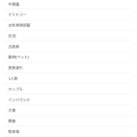
半個室
ドミトリー
女性専用部屋
交流
古民家
動物(ペット)
家族連れ
1人旅
カップル
インバウンド
夕食
朝食
駐車場